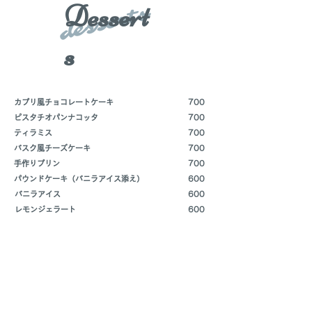
Dessert
desserts
s
カプリ風チョコレートケーキ
700
ピスタチオパンナコッタ
700
ティラミス
700
​バスク風チーズケーキ
​700
​手作りプリン
700
​パウンドケーキ（バニラアイス添え）
600
バニラアイス
600
レモンジェラート
600
drinks
Drinks