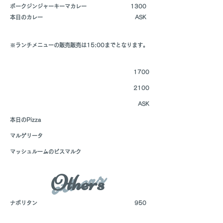
​ポークジンジャーキーマカレー
​1300
​本日のカレー
​ASK
※ランチメニューの販売販売は15:00までとなります。
​
1700
2100
​ASK
​本日のPizza
​マルゲリータ
​マッシュルームのビスマルク
others
Others
ナポリタン
950