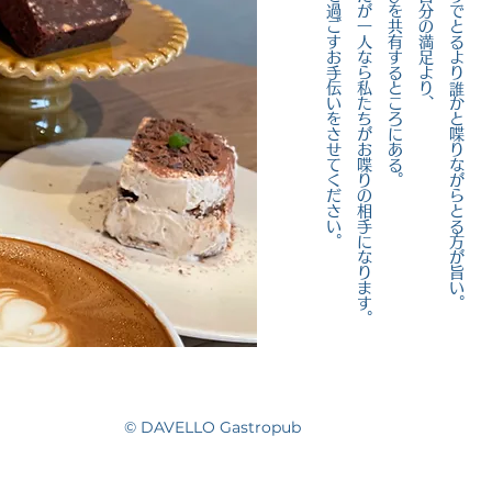
​幸福な時を過ごすお手伝いをさせてください。
もしあなたが一人なら私たちがお喋りの相手になります。
誰かと歓びを共有するところにある。
幸せは、自分の満足より、
食事は独りでとるより誰かと喋りながらとる方が旨い。
© DAVELLO Gastropub