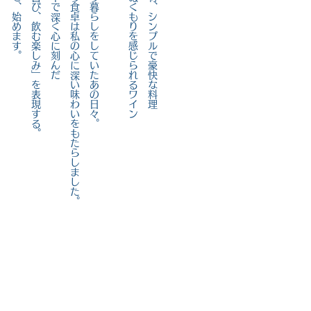
そんな店を、始めます。
「食べる喜び、飲む楽しみ」を表現する。
暮らしの中で深く心に刻んだ
誰かと囲う食卓は私の心に深い味わいをもたらしました。
海外で独り暮らしをしていたあの日々。
作り手のぬくもりを感じられるワイン
素朴な食材、シンプルで豪快な料理